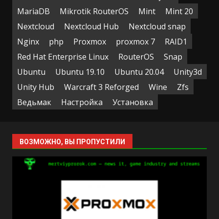
MariaDB
Mikrotik RouterOS
Mint
Mint 20
Nextcloud
Nextcloud Hub
Nextcloud snap
Nginx
php
Proxmox
proxmox 7
RAID1
Red Hat Enterprise Linux
RouterOS
Snap
Ubuntu
Ubuntu 19.10
Ubuntu 20.04
Unity3d
Unity Hub
Warcraft 3 Reforged
Wine
Zfs
Ведьмак
Настройка
Установка
ВОЗМОЖНО, ВЫ ПРОПУСТИЛИ