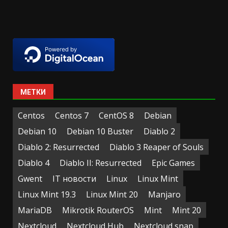
МЕТКИ
Centos
Centos 7
CentOS 8
Debian
Debian 10
Debian 10 Buster
Diablo 2
Diablo 2: Resurrected
Diablo 3 Reaper of Souls
Diablo 4
Diablo II: Resurrected
Epic Games
Gwent
IT новости
Linux
Linux Mint
Linux Mint 19.3
Linux Mint 20
Manjaro
MariaDB
Mikrotik RouterOS
Mint
Mint 20
Nextcloud
Nextcloud Hub
Nextcloud snap