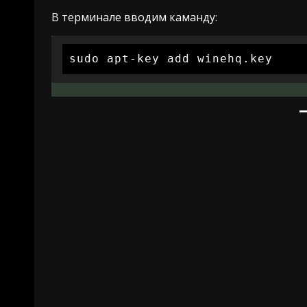
В терминале вводим каманду:
sudo apt-key add winehq.key