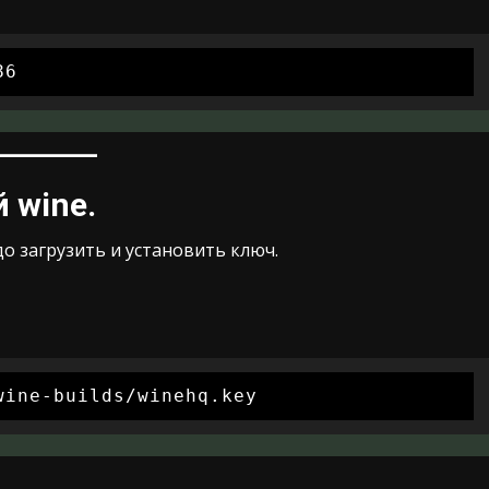
86
 wine.
о загрузить и установить ключ.
wine-builds/winehq.key