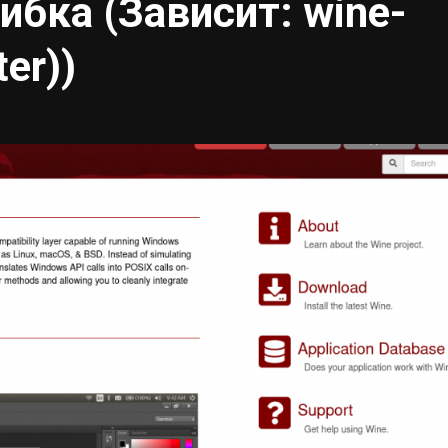
ибка (Зависит: wine-
ter))