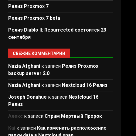
Релиз Proxmox 7
Релиз Proxmox 7 beta
Релиз Diablo II: Resurrected состоится 23
сентября
СВЕЖИЕ КОММЕНТАРИИ
Nazia Afghani
к записи
Релиз Proxmox
backup server 2.0
Nazia Afghani
к записи
Nextcloud 16 Релиз
Joseph Donahue
к записи
Nextcloud 16
Релиз
Алекс
к записи
Стрим Мертвый Пророк
Kai
к записи
Как изменить расположение
папки data в Nextcloud snap