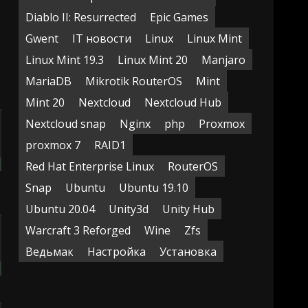
Diablo II: Resurrected
Epic Games
Gwent
IT новости
Linux
Linux Mint
Linux Mint 19.3
Linux Mint 20
Manjaro
MariaDB
Mikrotik RouterOS
Mint
Mint 20
Nextcloud
Nextcloud Hub
Nextcloud snap
Nginx
php
Proxmox
proxmox 7
RAID1
Red Hat Enterprise Linux
RouterOS
Snap
Ubuntu
Ubuntu 19.10
Ubuntu 20.04
Unity3d
Unity Hub
Warcraft 3 Reforged
Wine
Zfs
Ведьмак
Настройка
Установка