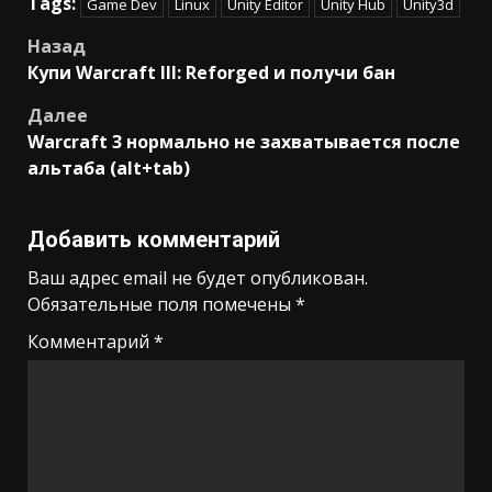
Tags:
Game Dev
Linux
Unity Editor
Unity Hub
Unity3d
Post
Назад
Купи Warcraft III: Reforged и получи бан
navigation
Далее
Warcraft 3 нормально не захватывается после
альтаба (alt+tab)
Добавить комментарий
Ваш адрес email не будет опубликован.
Обязательные поля помечены
*
Комментарий
*