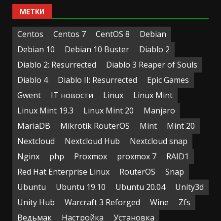
МЕТКИ
Centos
Centos 7
CentOS 8
Debian
Debian 10
Debian 10 Buster
Diablo 2
Diablo 2: Resurrected
Diablo 3 Reaper of Souls
Diablo 4
Diablo II: Resurrected
Epic Games
Gwent
IT новости
Linux
Linux Mint
Linux Mint 19.3
Linux Mint 20
Manjaro
MariaDB
Mikrotik RouterOS
Mint
Mint 20
Nextcloud
Nextcloud Hub
Nextcloud snap
Nginx
php
Proxmox
proxmox 7
RAID1
Red Hat Enterprise Linux
RouterOS
Snap
Ubuntu
Ubuntu 19.10
Ubuntu 20.04
Unity3d
Unity Hub
Warcraft 3 Reforged
Wine
Zfs
Ведьмак
Настройка
Установка