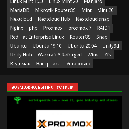
Linux Mint 19.3
Linux Mint 20
Manjaro
MariaDB
Mikrotik RouterOS
Mint
Mint 20
Nextcloud
Nextcloud Hub
Nextcloud snap
Nginx
php
Proxmox
proxmox 7
RAID1
Red Hat Enterprise Linux
RouterOS
Snap
Ubuntu
Ubuntu 19.10
Ubuntu 20.04
Unity3d
Unity Hub
Warcraft 3 Reforged
Wine
Zfs
Ведьмак
Настройка
Установка
ВОЗМОЖНО, ВЫ ПРОПУСТИЛИ