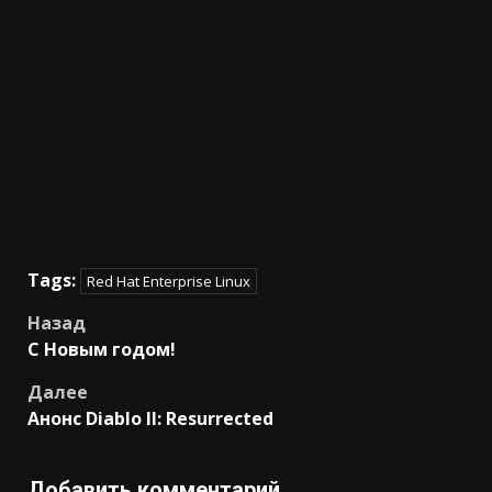
Tags:
Red Hat Enterprise Linux
Post
Назад
С Новым годом!
navigation
Далее
Анонс Diablo II: Resurrected
Добавить комментарий